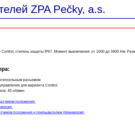
елей ZPA Pečky, a.s.
ontrol, степень защиты IP67. Момент выключения: от 1000 до 3900 Нм. Разм
ера:
о штепсельным разъемом.
управления для варианта Control.
ла: 40 об/мин.
датчиком положения.
кером).
атчиком положения и прерывателем (блинкером).