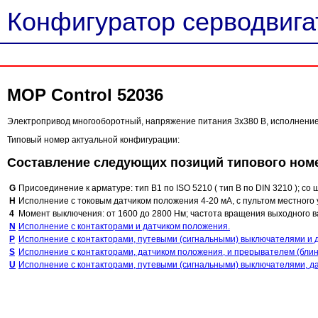
Конфигуратор серводвигат
MOP Control 52036
Электропривод многооборотный, напряжение питания 3х380 В, исполнение C
Типовый номер актуальной конфигурации:
Составление следующих позиций типового ном
G
Присоединение к арматуре: тип B1 по ISO 5210 ( тип B по DIN 3210 ); с
H
Исполнение с токовым датчиком положения 4-20 мА, с пультом местного 
4
Момент выключения: от 1600 до 2800 Нм; частота вращения выходного ва
N
Исполнение с контакторами и датчиком положения.
P
Исполнение с контакторами, путевыми (сигнальными) выключателями и 
S
Исполнение с контакторами, датчиком положения, и прерывателем (блин
U
Исполнение с контакторами, путевыми (сигнальными) выключателями, д