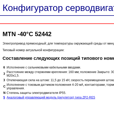
Конфигуратор серводвигат
MTN -40°C 52442
Электропривод прямоходный; для температуры окружающей среды от минус 
Типовый номер актуальной конфигурации:
Составление следующих позиций типового ном
6
Исполнение с сальниковыми кабельными вводами.
Расстояние между стержнями крепления: 160 мм; положение Закрыто: 30
3
M20x1,5.
3
Отключающая сила на штоке: 11,5 до 15 кН; скорость перемещения штока
Исполнение с токовым датчиком положения 4-20 мА, контакторами, торм
C
управления.
N
Степень защиты электродвигателя IP55.
5
Аналоговый управляющий модуль (регулятор) типа ZP2-RE5